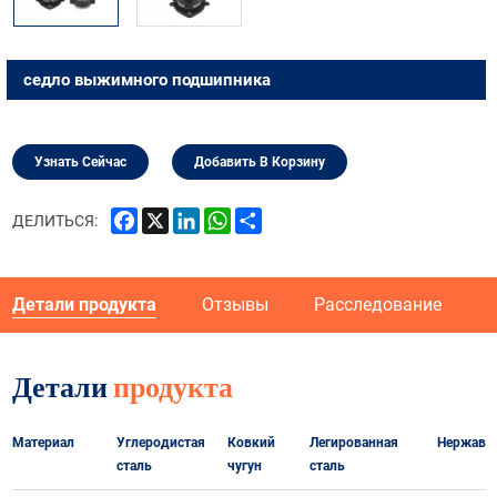
седло выжимного подшипника
Узнать Сейчас
Добавить В Корзину
Facebook
X
LinkedIn
WhatsApp
Share
ДЕЛИТЬСЯ:
Детали продукта
Отзывы
Расследование
Р
Детали
продукта
Материал
Углеродистая
Ковкий
Легированная
Нержаве
сталь
чугун
сталь