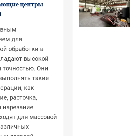
ающие центры
0
овным
ием для
ой обработки в
обладают высокой
и точностью. Они
выполнять такие
ерации, как
е, расточка,
и нарезание
дходят для массовой
различных