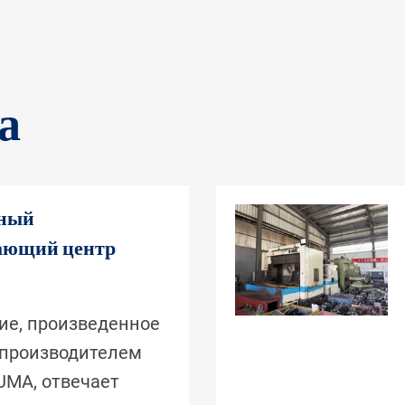
а
ьный
ающий центр
ие, произведенное
производителем
UMA, отвечает