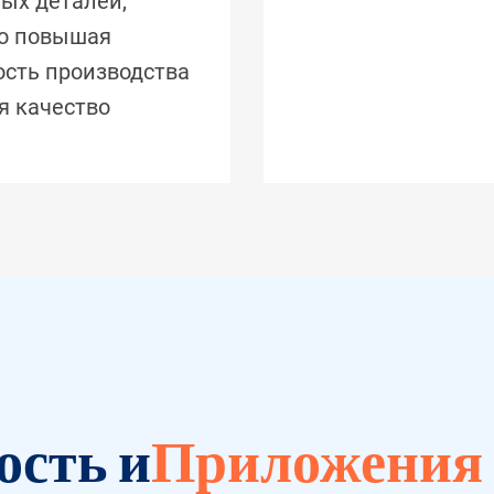
ых деталей,
о повышая
сть производства
я качество
сть и
Приложения