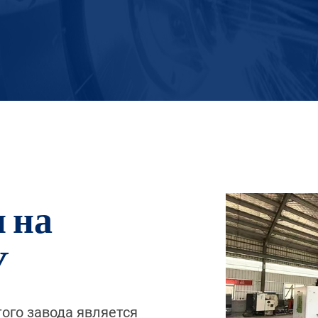
 на
У
того завода является