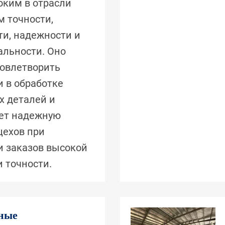
ким в отрасли
м точности,
ти, надежности и
альности. Оно
довлетворить
и в обработке
х деталей и
ет надежную
цехов при
 заказов высокой
и точности.
ные