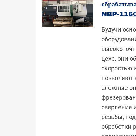
обрабатыв
NBP-116
Будучи осн
оборудован
высокоточн
цехе, они 
скоростью 
позволяют 
сложные оп
фрезеровани
сверление 
резьбы, по
обработки 