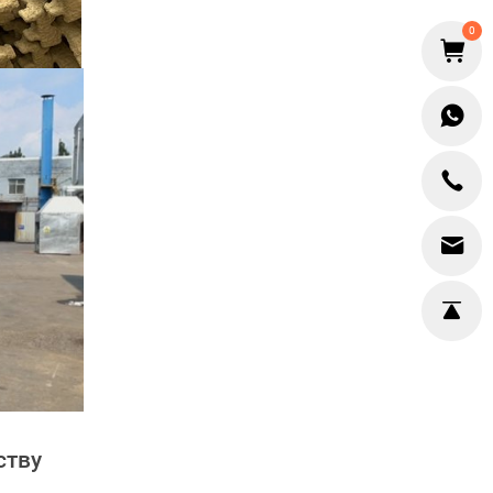
0
ству