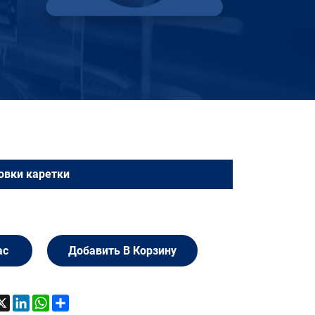
овки каретки
ас
Добавить В Корзину
acebook
X
LinkedIn
WhatsApp
Share