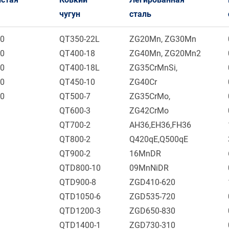
чугун
сталь
00
QT350-22L
ZG20Mn, ZG30Mn
50
QT400-18
ZG40Mn, ZG20Mn2
00
QT400-18L
ZG35CrMnSi,
70
QT450-10
ZG40Cr
40
QT500-7
ZG35CrMo,
QT600-3
ZG42CrMo
QT700-2
AH36,EH36,FH36
QT800-2
Q420qE,Q500qE
QT900-2
16MnDR
QTD800-10
09MnNiDR
QTD900-8
ZGD410-620
QTD1050-6
ZGD535-720
QTD1200-3
ZGD650-830
QTD1400-1
ZGD730-310