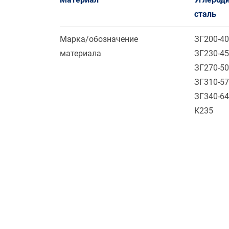
сталь
Марка/обозначение
ЗГ200-4
материала
ЗГ230-4
ЗГ270-5
ЗГ310-5
ЗГ340-6
К235