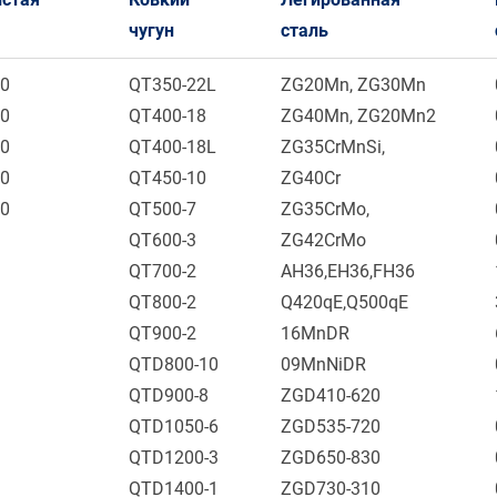
чугун
сталь
00
QT350-22L
ZG20Mn, ZG30Mn
50
QT400-18
ZG40Mn, ZG20Mn2
00
QT400-18L
ZG35CrMnSi,
70
QT450-10
ZG40Cr
40
QT500-7
ZG35CrMo,
QT600-3
ZG42CrMo
QT700-2
AH36,EH36,FH36
QT800-2
Q420qE,Q500qE
QT900-2
16MnDR
QTD800-10
09MnNiDR
QTD900-8
ZGD410-620
QTD1050-6
ZGD535-720
QTD1200-3
ZGD650-830
QTD1400-1
ZGD730-310