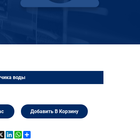
тчика воды
ас
Добавить В Корзину
acebook
X
LinkedIn
WhatsApp
Share