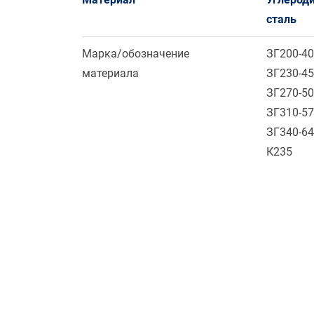
сталь
Марка/обозначение
ЗГ200-4
материала
ЗГ230-4
ЗГ270-5
ЗГ310-5
ЗГ340-6
К235