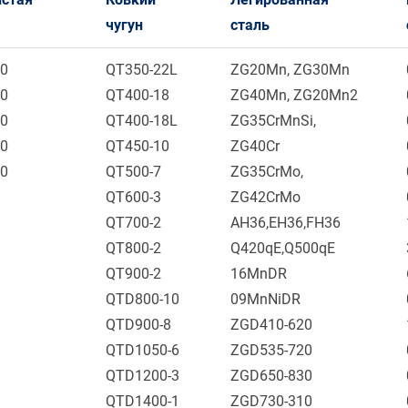
чугун
сталь
00
QT350-22L
ZG20Mn, ZG30Mn
50
QT400-18
ZG40Mn, ZG20Mn2
00
QT400-18L
ZG35CrMnSi,
70
QT450-10
ZG40Cr
40
QT500-7
ZG35CrMo,
QT600-3
ZG42CrMo
QT700-2
AH36,EH36,FH36
QT800-2
Q420qE,Q500qE
QT900-2
16MnDR
QTD800-10
09MnNiDR
QTD900-8
ZGD410-620
QTD1050-6
ZGD535-720
QTD1200-3
ZGD650-830
QTD1400-1
ZGD730-310