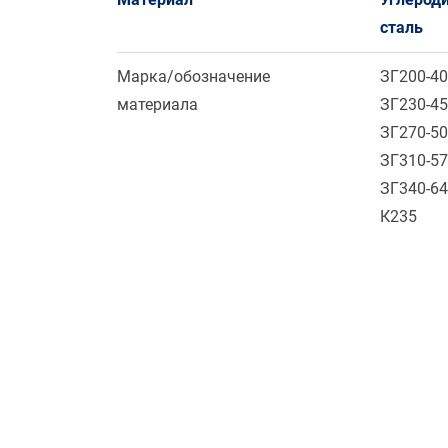
сталь
Марка/обозначение
ЗГ200-4
материала
ЗГ230-4
ЗГ270-5
ЗГ310-5
ЗГ340-6
К235