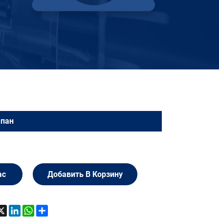
апан
ас
Добавить В Корзину
acebook
X
LinkedIn
WhatsApp
Share